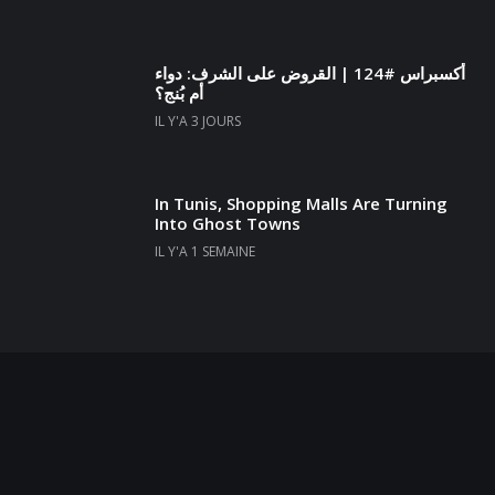
أكسبراس #124 | القروض على الشرف: دواء
أم بُنج؟
IL Y'A 3 JOURS
In Tunis, Shopping Malls Are Turning
Into Ghost Towns
IL Y'A 1 SEMAINE