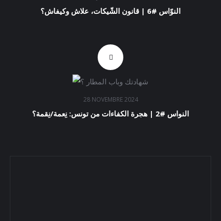
النوّاس #6 | قانون الشّيكات، علاش وكيفاش؟
28 NOVEMBRE 2024
النواس #2 | هجرة الكفاءات من تونس: نِعمة/نِقمة؟