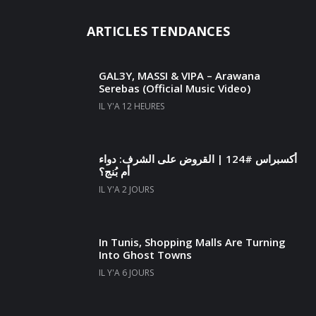
ARTICLES TENDANCES
GAL3Y, MASSI & VIPA – Arawana
Serebas (Official Music Video)
IL Y'A 12 HEURES
أكسبراس #124 | القروض على الشرف: دواء
أم بُنج؟
IL Y'A 2 JOURS
In Tunis, Shopping Malls Are Turning
Into Ghost Towns
IL Y'A 6 JOURS