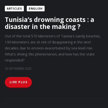
Docs
ARTICLES
ENGLISH
Sounds
Tunisia’s drowning coasts : a
disaster in the making ?
Out of the total 570 kilometers of Tunisia’s sandy beaches,
190 kilometers are at risk of disappearing in the next
decades due to erosion exacerbated by sea level rise.
What’s driving this phenomenon, and how has the state
responded?
30 SEPTEMBRE 2025
LIRE PLUS