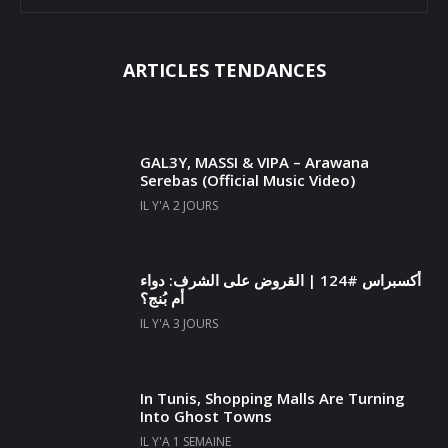
ARTICLES TENDANCES
GAL3Y, MASSI & VIPA – Arawana
Serebas (Official Music Video)
IL Y'A 2 JOURS
أكسبراس #124 | القروض على الشرف: دواء
أم بُنج؟
IL Y'A 3 JOURS
In Tunis, Shopping Malls Are Turning
Into Ghost Towns
IL Y'A 1 SEMAINE