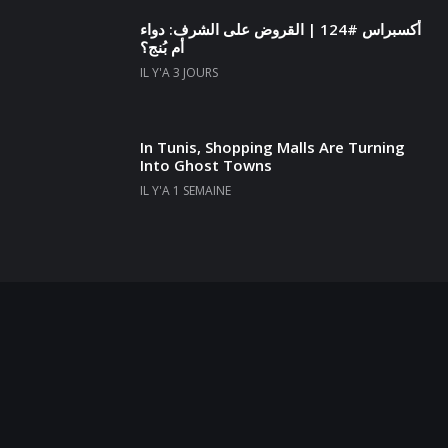
أكسبراس #124 | القروض على الشرف: دواء
أم بُنج؟
IL Y'A 3 JOURS
In Tunis, Shopping Malls Are Turning
Into Ghost Towns
IL Y'A 1 SEMAINE