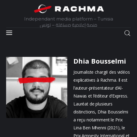
Independant media platform – Tunisia
منصة إعلامية مستقلة – تونس
Accueil
Daily
Dhia Bousselmi
Journaliste chargé des vidéos
Explainer
explicatives à Rachma. Il est
l’auteur-présentateur d’Al-
Interviews
Nawas et l’éditeur d’Express.
Lauréat de plusieurs
Articles
distinctions, Dhia Bousselmi
a reçu notamment le Prix
Images
Lina Ben Mhenni (2021), le
Docs
Prix Amnesty International et