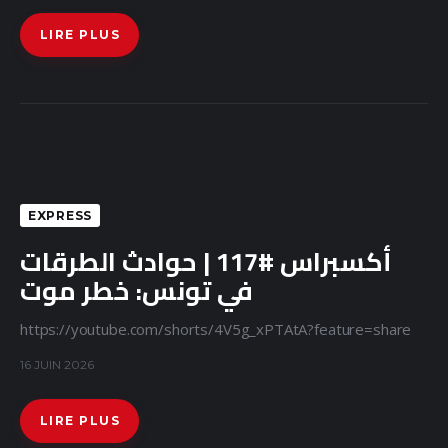
LIRE PLUS
EXPRESS
أكسبراس #117 | حوادث الطرقات
في تونس: خطر موت
https://youtube.com/shorts/4V5g_xPTAtA?feature=share
16 JUIN 2026
LIRE PLUS