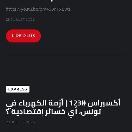
https://youtu.be/pm433nPxBws
29 JUILLET 2026
LIRE PLUS
EXPRESS
أكسبراس #123 | أزمة الكهرباء في
تونس، أي خسائر إقتصادية ؟
28 JUILLET 2026