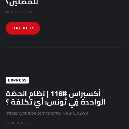
للمصلّين؟
14 JUILLET 2026
LIRE PLUS
EXPRESS
أكسبراس #118 | نظام الحصّة
الواحدة فِي تُونس: أيّ تكلفة ؟
https://youtube.com/shorts/lNRu1Qo2wJc
30 JUIN 2026