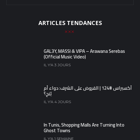
ARTICLES TENDANCES
GAL3Y, MASSI & VIPA – Arawana Serebas
(Official Music Video)
IL Y'A 3 JOURS
أكسبراس #124 | القروض على الشرف: دواء أم
بُنج؟
IL Y'A 4 JOURS
In Tunis, Shopping Malls Are Turning Into
Ghost Towns
IL Y'A 1 SEMAINE