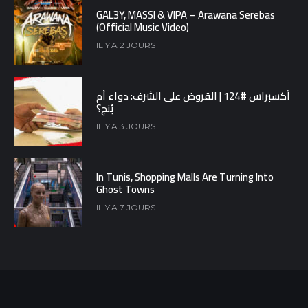
GAL3Y, MASSI & VIPA – Arawana Serebas
(Official Music Video)
IL Y'A 2 JOURS
أكسبراس #124 | القروض على الشرف: دواء أم
بُنج؟
IL Y'A 3 JOURS
In Tunis, Shopping Malls Are Turning Into
Ghost Towns
IL Y'A 7 JOURS