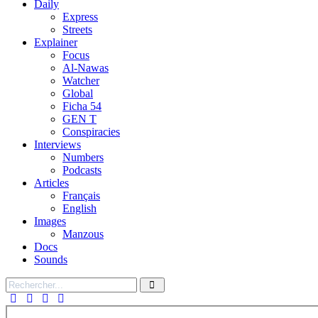
Daily
Express
Streets
Explainer
Focus
Al-Nawas
Watcher
Global
Ficha 54
GEN T
Conspiracies
Interviews
Numbers
Podcasts
Articles
Français
English
Images
Manzous
Docs
Sounds