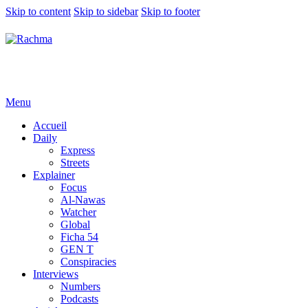
Skip to content
Skip to sidebar
Skip to footer
Menu
Accueil
Daily
Express
Streets
Explainer
Focus
Al-Nawas
Watcher
Global
Ficha 54
GEN T
Conspiracies
Interviews
Numbers
Podcasts