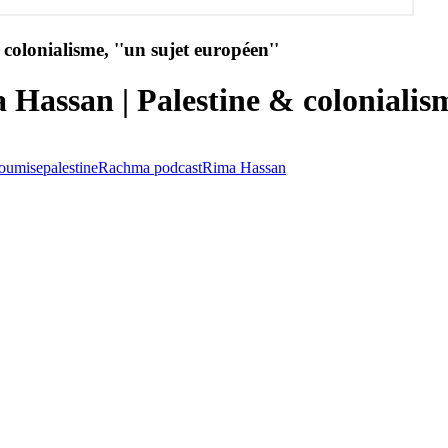
olonialisme, ''un sujet européen''
Hassan | Palestine & colonialism
soumise
palestine
Rachma podcast
Rima Hassan