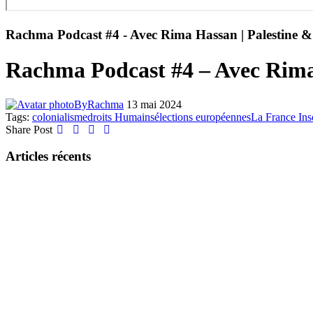
Rachma Podcast #4 - Avec Rima Hassan | Palestine & c
Rachma Podcast #4 – Avec Rima 
By
Rachma
13 mai 2024
Tags:
colonialisme
droits Humains
élections européennes
La France In
Share Post
Articles récents