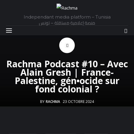
Independant media platform – Tunisia
منصة إعلامية مستقلة – تونس
Accueil
Rachma Podcast #10 – Avec
Alain Gresh | France-
Daily
Palestine, gén•ocide sur
fond colonial ?
Explainer
Interviews
BY
RACHMA
23 OCTOBRE 2024
Articles
Images