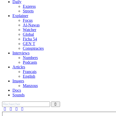
Daily
Express
Streets
Explainer
Focus
Al-Nawas
Watcher
Global
Ficha 54
GEN T
Conspiracies
Interviews
Numbers
Podcasts
Articles
Français
English
Images
Manzous
Docs
Sounds