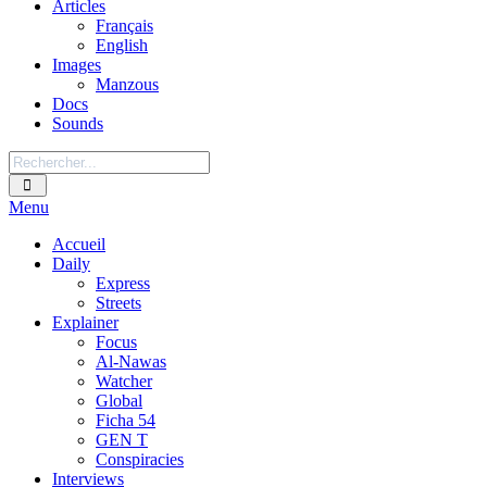
Articles
Français
English
Images
Manzous
Docs
Sounds
Menu
Accueil
Daily
Express
Streets
Explainer
Focus
Al-Nawas
Watcher
Global
Ficha 54
GEN T
Conspiracies
Interviews