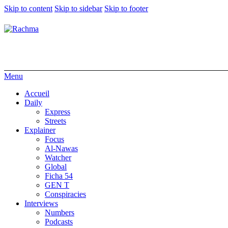
Skip to content
Skip to sidebar
Skip to footer
Menu
Accueil
Daily
Express
Streets
Explainer
Focus
Al-Nawas
Watcher
Global
Ficha 54
GEN T
Conspiracies
Interviews
Numbers
Podcasts