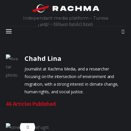
Independant media platform – Tunisia
منصة إعلامية مستقلة – تونس
Accueil
Chahd Lina
Journalist at Rachma Media, and a researcher
Daily
focusing on the intersection of environment and
Explainer
migration, with a strong interest in climate change,
human rights, and social justice.
Interviews
46
Articles Published
Articles
Images