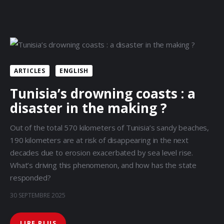
ARTICLES
ENGLISH
Tunisia’s drowning coasts : a
disaster in the making ?
Out of the total 570 kilometers of Tunisia’s sandy beaches,
190 kilometers are at risk of disappearing in the next
decades due to erosion exacerbated by sea level rise.
What’s driving this phenomenon, and how has the state
responded?
30 SEPTEMBRE 2025
LIRE PLUS