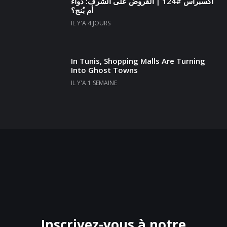
أكسبراس #124 | القروض على الشرف: دواء
أم بُنج؟
IL Y'A 4 JOURS
In Tunis, Shopping Malls Are Turning
Into Ghost Towns
IL Y'A 1 SEMAINE
Inscrivez-vous à notre