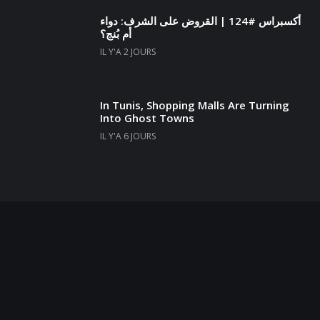
أكسبراس #124 | القروض على الشرف: دواء
أم بُنج؟
IL Y'A 2 JOURS
In Tunis, Shopping Malls Are Turning
Into Ghost Towns
IL Y'A 6 JOURS