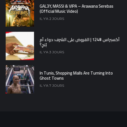
GAL3Y, MASSI & VIPA – Arawana Serebas
(Official Music Video)
IL Y'A 2 JOURS
أكسبراس #124 | القروض على الشرف: دواء أم
بُنج؟
IL Y'A 3 JOURS
In Tunis, Shopping Malls Are Turning Into
Ghost Towns
IL Y'A 7 JOURS