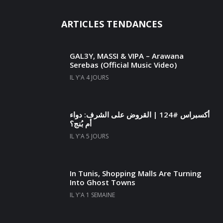
ARTICLES TENDANCES
GAL3Y, MASSI & VIPA – Arawana
Serebas (Official Music Video)
IL Y'A 4 JOURS
أكسبراس #124 | القروض على الشرف: دواء
أم بُنج؟
IL Y'A 5 JOURS
In Tunis, Shopping Malls Are Turning
Into Ghost Towns
IL Y'A 1 SEMAINE