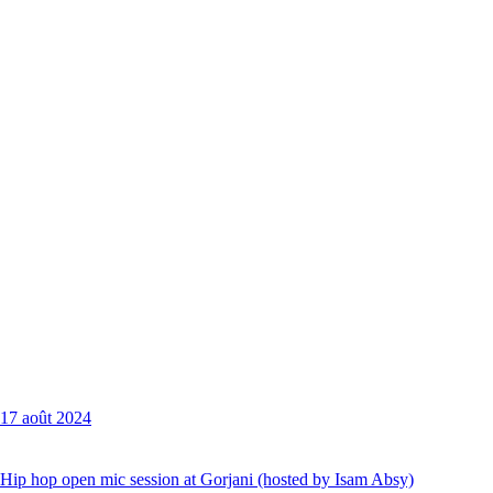
17 août 2024
Hip hop open mic session at Gorjani (hosted by Isam Absy)