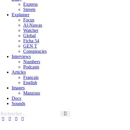
Express
Streets
Explainer
Focus
Al-Nawas
Watcher
Global
Ficha 54
GEN T
Conspiracies
Interviews
Numbers
Podcasts
Articles
Français
English
Images
Manzous
Docs
Sounds