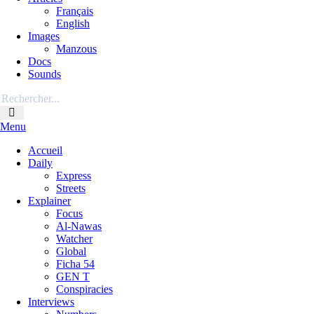
Français
English
Images
Manzous
Docs
Sounds
Menu
Accueil
Daily
Express
Streets
Explainer
Focus
Al-Nawas
Watcher
Global
Ficha 54
GEN T
Conspiracies
Interviews