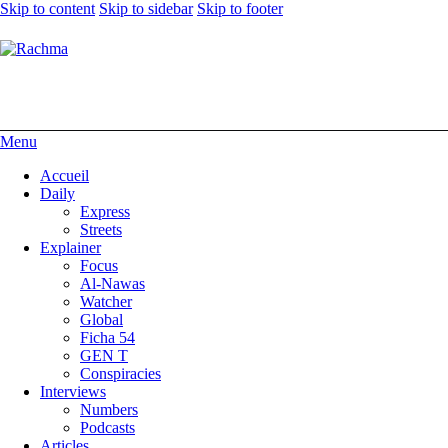
Skip to content
Skip to sidebar
Skip to footer
Menu
Accueil
Daily
Express
Streets
Explainer
Focus
Al-Nawas
Watcher
Global
Ficha 54
GEN T
Conspiracies
Interviews
Numbers
Podcasts
Articles