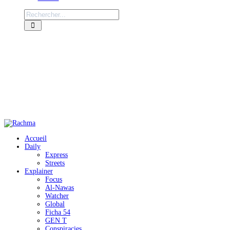
Accueil
Daily
Express
Streets
Explainer
Focus
Al-Nawas
Watcher
Global
Ficha 54
GEN T
Conspiracies