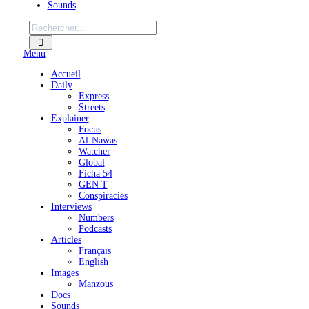
Sounds
Menu
Accueil
Daily
Express
Streets
Explainer
Focus
Al-Nawas
Watcher
Global
Ficha 54
GEN T
Conspiracies
Interviews
Numbers
Podcasts
Articles
Français
English
Images
Manzous
Docs
Sounds