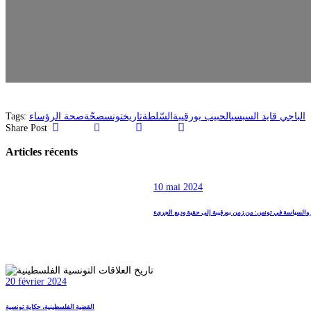
Tags:
صحة الرؤساء
صحّة
تونس
تاريخ
السّلطة
الحبيب بورقيبة
الباجي قايد السبسي
Share Post
Articles récents
10 mai 2024
 والسياسة في تونس: من زمن بورقيبة إلى حقبة وديع الجريء
20 février 2024
القضية الفلسطينية، حكاية تونسية