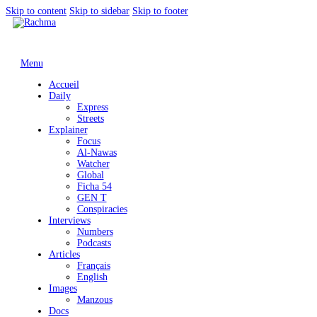
Skip to content
Skip to sidebar
Skip to footer
Menu
Accueil
Daily
Express
Streets
Explainer
Focus
Al-Nawas
Watcher
Global
Ficha 54
GEN T
Conspiracies
Interviews
Numbers
Podcasts
Articles
Français
English
Images
Manzous
Docs