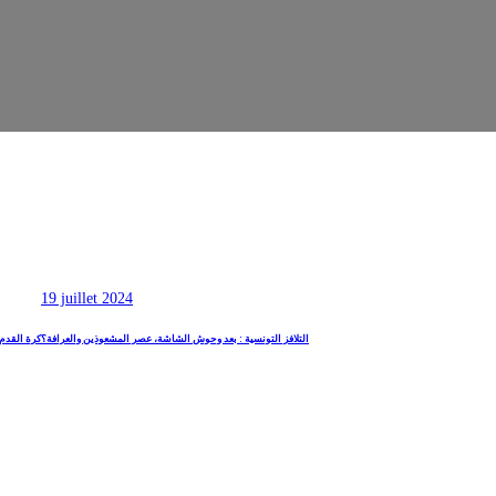
19 juillet 2024
التلافز التونسية : بعد وحوش الشاشة، عصر المشعوذين والعرافة؟
كرة القدم