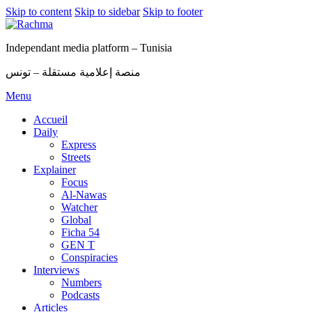
Skip to content
Skip to sidebar
Skip to footer
Independant media platform – Tunisia
منصة إعلامية مستقلة – تونس
Menu
Accueil
Daily
Express
Streets
Explainer
Focus
Al-Nawas
Watcher
Global
Ficha 54
GEN T
Conspiracies
Interviews
Numbers
Podcasts
Articles