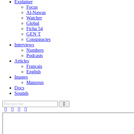
Explainer
Focus
Al-Nawas
Watcher
Global
Ficha 54
GEN T
Conspiracies
Interviews
Numbers
Podcasts
Articles
Français
English
Images
Manzous
Docs
Sounds