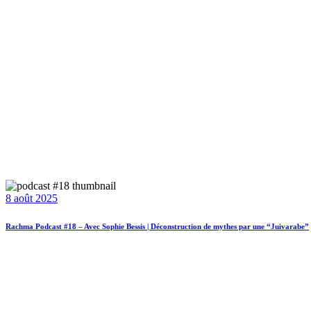
8 août 2025
Rachma Podcast #18 – Avec Sophie Bessis | Déconstruction de mythes par une “Juivarabe”