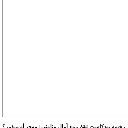
رشمة بودكاست #24 - مع آمال مثلوثي | مهجر أو منفى ؟