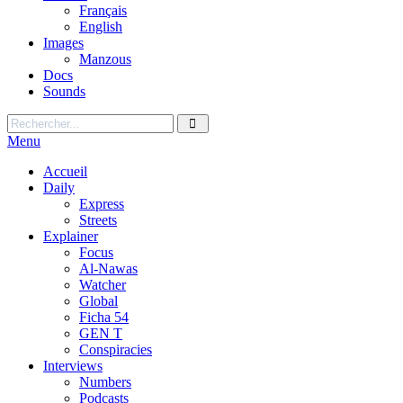
Français
English
Images
Manzous
Docs
Sounds
Menu
Accueil
Daily
Express
Streets
Explainer
Focus
Al-Nawas
Watcher
Global
Ficha 54
GEN T
Conspiracies
Interviews
Numbers
Podcasts