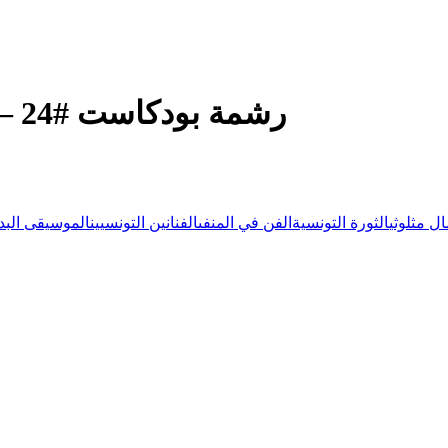
رشمة بودكاست #24 – مع آمال مثلوثي | مهجر أو منفى ؟
ال مثلوثي
الثورة التونسية
الفن في المنفى
الفنانين التونسيين
الموسيقى البدي