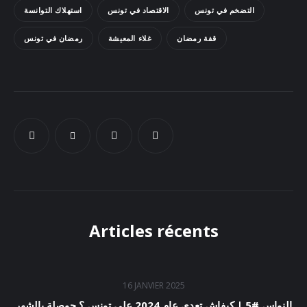
التضخم في تونس
الاقتصاد في تونس
استهلاك التوانسة
Docs
قفة رمضان
غلاء المعيشة
رمضان في تونس
Sounds
Articles récents
16 JANVIER 2025
النواس #5 | كيفاش تعدى عام 2024 على تونس ؟ حوصلة بالشهر