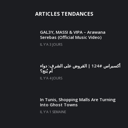
ARTICLES TENDANCES
GAL3Y, MASSI & VIPA – Arawana
Serebas (Official Music Video)
IL Y'A 3 JOURS
أكسبراس #124 | القروض على الشرف: دواء
أم بُنج؟
IL Y'A 4 JOURS
In Tunis, Shopping Malls Are Turning
Into Ghost Towns
IL Y'A 1 SEMAINE