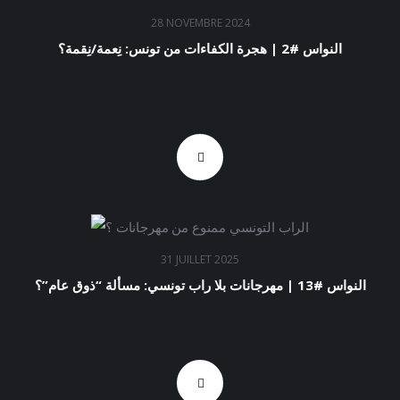
28 NOVEMBRE 2024
النواس #2 | هجرة الكفاءات من تونس: نِعمة/نِقمة؟
31 JUILLET 2025
النواس #13 | مهرجانات بلا راب تونسي: مسألة “ذوق عام”؟