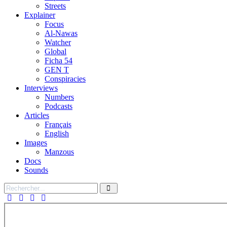
Streets
Explainer
Focus
Al-Nawas
Watcher
Global
Ficha 54
GEN T
Conspiracies
Interviews
Numbers
Podcasts
Articles
Français
English
Images
Manzous
Docs
Sounds