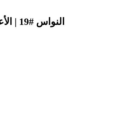
النواس #19 | الأعياد الوطنيّة، ساحة حرب سياسيّة؟