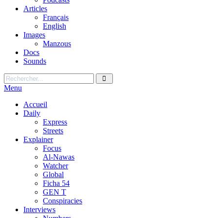
Articles
Français
English
Images
Manzous
Docs
Sounds
Menu
Accueil
Daily
Express
Streets
Explainer
Focus
Al-Nawas
Watcher
Global
Ficha 54
GEN T
Conspiracies
Interviews