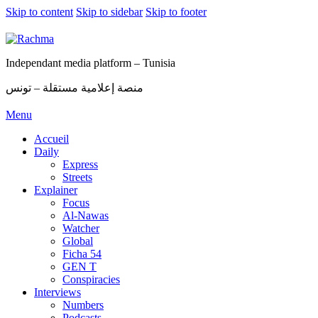
Skip to content
Skip to sidebar
Skip to footer
Independant media platform – Tunisia
منصة إعلامية مستقلة – تونس
Menu
Accueil
Daily
Express
Streets
Explainer
Focus
Al-Nawas
Watcher
Global
Ficha 54
GEN T
Conspiracies
Interviews
Numbers
Podcasts