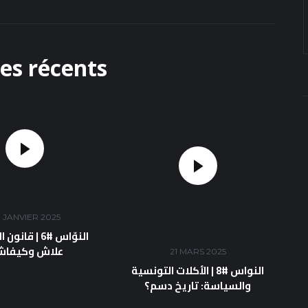
les récents
 JANVIER 2025
النوّاس #6 | ق،
علاش وكيفا
21 MARS 2025
النواس #8 | الأكلات التونسية
والسياسة: تاريخ دسم؟