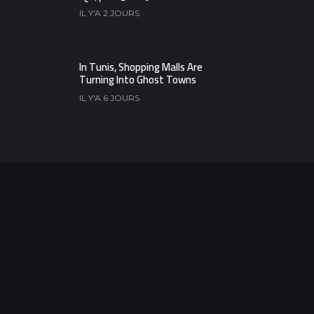
IL Y'A 2 JOURS
In Tunis, Shopping Malls Are
Turning Into Ghost Towns
IL Y'A 6 JOURS