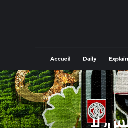
Accueil
Daily
Explainer
Interviews
Accueil
Daily
Explai
Articles
Images
Accueil
Daily
Expla
Docs
Sounds
تونس، لا