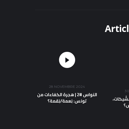
Artic
28 NOVEMBRE 2024
30
النواس #2 | هجرة الكفاءات من
انون الشّيكات
تونس: نِعمة/نِقمة؟
ش؟