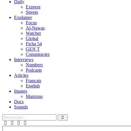
Daily
Express
Streets
Explainer
Focus
Al-Nawas
Watcher
Global
Ficha 54
GEN T
Conspiracies
Interviews
Numbers
Podcasts
Articles
Français
English
Images
Manzous
Docs
Sounds