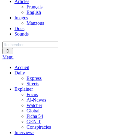
Articles
Français
English
Images
Manzous
Docs
Sounds
Menu
Accueil
Daily
Express
Streets
Explainer
Focus
Al-Nawas
Watcher
Global
Ficha 54
GEN T
Conspiracies
Interviews