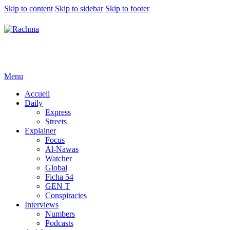
Skip to content
Skip to sidebar
Skip to footer
Menu
Accueil
Daily
Express
Streets
Explainer
Focus
Al-Nawas
Watcher
Global
Ficha 54
GEN T
Conspiracies
Interviews
Numbers
Podcasts