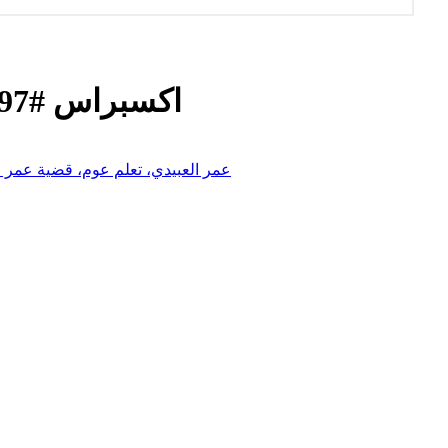
اكسبراس #97 | حق عمر العبيدي: قنبلة موقوتة؟
عمر العبيدي، تعلم عوم، قضية عمر ا