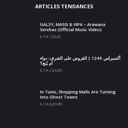
ARTICLES TENDANCES
GAL3Y, MASSI & VIPA – Arawana
Serebas (Official Music Video)
IL Y'A 1 JOUR
أكسبراس #124 | القروض على الشرف: دواء
أم بُنج؟
IL Y'A 2 JOURS
In Tunis, Shopping Malls Are Turning
Into Ghost Towns
IL Y'A 6 JOURS