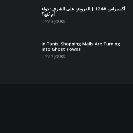
أكسبراس #124 | القروض على الشرف: دواء
أم بُنج؟
IL Y'A 3 JOURS
In Tunis, Shopping Malls Are Turning
Into Ghost Towns
IL Y'A 7 JOURS