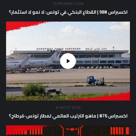
10 FÉVRIER 2026
اكسبراس #98 | القطاع البنكي في تونس: لا نمو لا استثمار؟
19 AOÛT 2025
اكسبراس 76# | ماهو الترتيب العالمي لمطار تونس-قرطاج؟