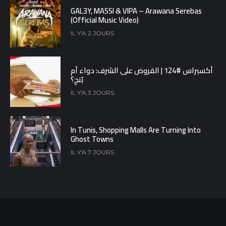
GAL3Y, MASSI & VIPA – Arawana Serebas
(Official Music Video)
IL Y'A 2 JOURS
أكسبراس #124 | القروض على الشرف: دواء أم
بُنج؟
IL Y'A 3 JOURS
In Tunis, Shopping Malls Are Turning Into
Ghost Towns
IL Y'A 7 JOURS