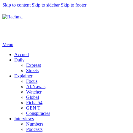
Skip to content
Skip to sidebar
Skip to footer
Menu
Accueil
Daily
Express
Streets
Explainer
Focus
Al-Nawas
Watcher
Global
Ficha 54
GEN T
Conspiracies
Interviews
Numbers
Podcasts