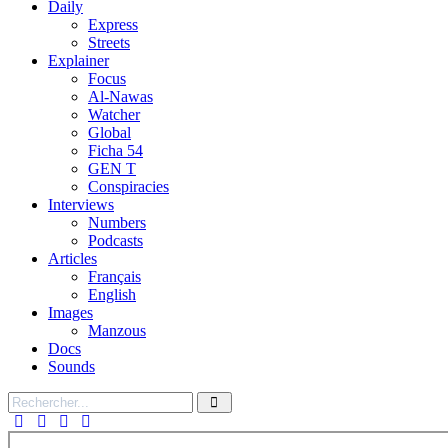
Daily
Express
Streets
Explainer
Focus
Al-Nawas
Watcher
Global
Ficha 54
GEN T
Conspiracies
Interviews
Numbers
Podcasts
Articles
Français
English
Images
Manzous
Docs
Sounds