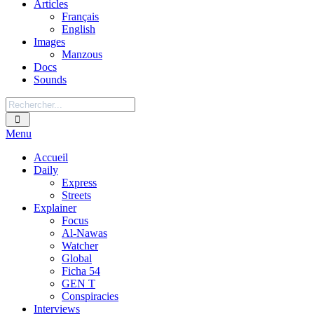
Articles
Français
English
Images
Manzous
Docs
Sounds
Menu
Accueil
Daily
Express
Streets
Explainer
Focus
Al-Nawas
Watcher
Global
Ficha 54
GEN T
Conspiracies
Interviews