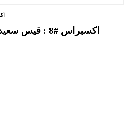
اكسبراس #8
اكسبراس #8 : قيس سعيد و المديونية، لا نحبك لا نصبر عليك