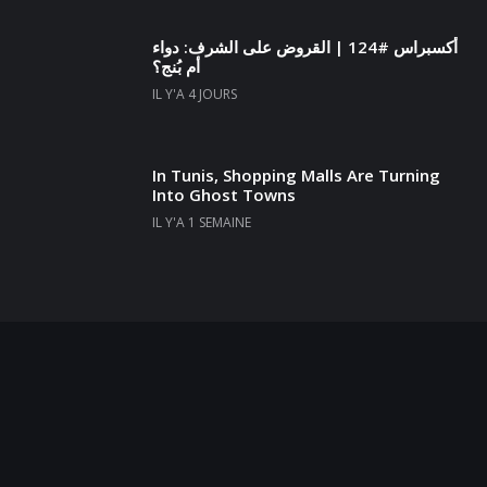
أكسبراس #124 | القروض على الشرف: دواء
أم بُنج؟
IL Y'A 4 JOURS
In Tunis, Shopping Malls Are Turning
Into Ghost Towns
IL Y'A 1 SEMAINE