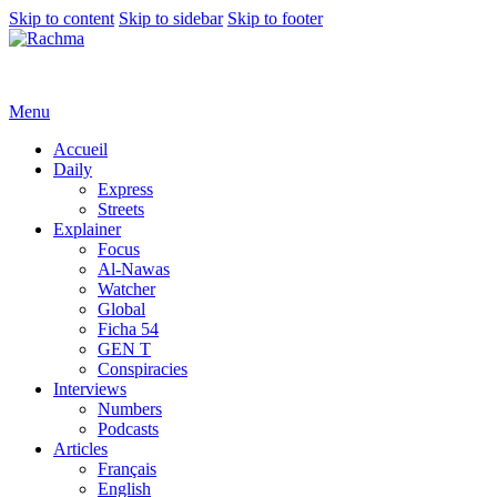
Skip to content
Skip to sidebar
Skip to footer
Menu
Accueil
Daily
Express
Streets
Explainer
Focus
Al-Nawas
Watcher
Global
Ficha 54
GEN T
Conspiracies
Interviews
Numbers
Podcasts
Articles
Français
English