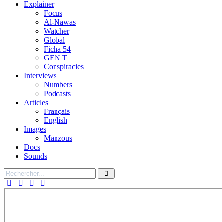
Explainer
Focus
Al-Nawas
Watcher
Global
Ficha 54
GEN T
Conspiracies
Interviews
Numbers
Podcasts
Articles
Français
English
Images
Manzous
Docs
Sounds