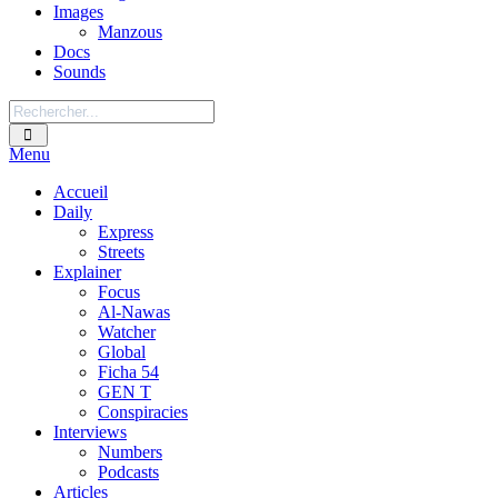
Images
Manzous
Docs
Sounds
Menu
Accueil
Daily
Express
Streets
Explainer
Focus
Al-Nawas
Watcher
Global
Ficha 54
GEN T
Conspiracies
Interviews
Numbers
Podcasts
Articles