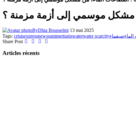
By
Dhia Bousselmi
13 mai 2025
Tags:
crisis
express
news
summer
tunis
water
water scarcity
ماء
صيف
الماء
Share Post
Articles récents