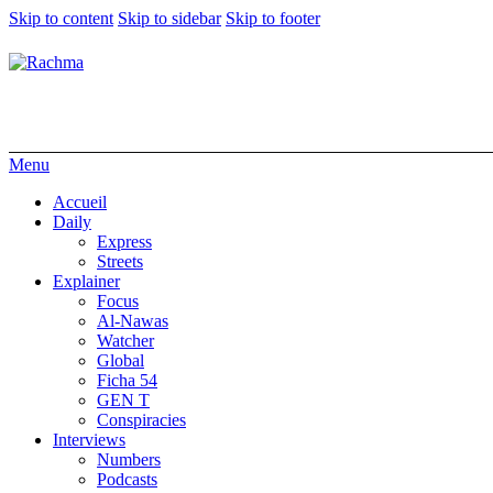
Skip to content
Skip to sidebar
Skip to footer
Menu
Accueil
Daily
Express
Streets
Explainer
Focus
Al-Nawas
Watcher
Global
Ficha 54
GEN T
Conspiracies
Interviews
Numbers
Podcasts