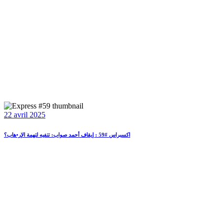
22 avril 2025
اكسبراس #59 : إيقاف أحمد صواب: تتفيه لتهمة الإر•هاب؟