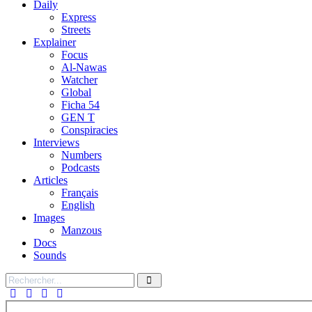
Daily
Express
Streets
Explainer
Focus
Al-Nawas
Watcher
Global
Ficha 54
GEN T
Conspiracies
Interviews
Numbers
Podcasts
Articles
Français
English
Images
Manzous
Docs
Sounds