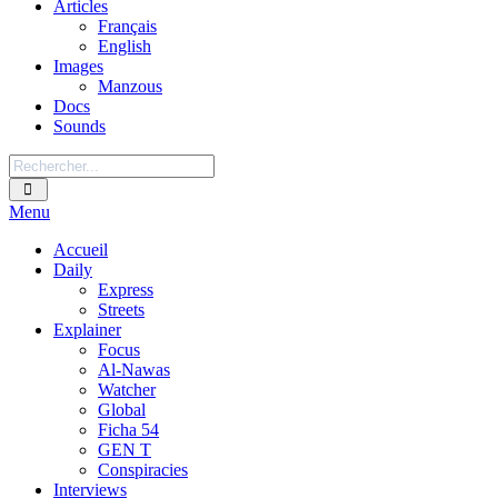
Articles
Français
English
Images
Manzous
Docs
Sounds
Menu
Accueil
Daily
Express
Streets
Explainer
Focus
Al-Nawas
Watcher
Global
Ficha 54
GEN T
Conspiracies
Interviews