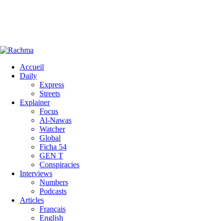
Accueil
Daily
Express
Streets
Explainer
Focus
Al-Nawas
Watcher
Global
Ficha 54
GEN T
Conspiracies
Interviews
Numbers
Podcasts
Articles
Français
English