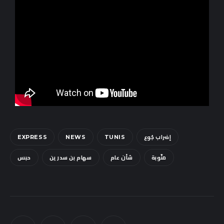
Sounds
إضراب جُوع
EXPRESS
NEWS
TUNIS
منّوبة
شأن عام
سهام بن سدرين
حبس