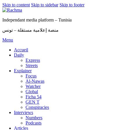
Skip to content
Skip to sidebar
Skip to footer
Independant media platform – Tunisia
منصة إعلامية مستقلة – تونس
Menu
Accueil
Daily
Express
Streets
Explainer
Focus
Al-Nawas
Watcher
Global
Ficha 54
GEN T
Conspiracies
Interviews
Numbers
Podcasts
Articles