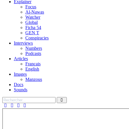
Explainer
Focus
Al-Nawas
Watcher
Global
Ficha 54
GEN T
Conspiracies
Interviews
Numbers
Podcasts
Articles
Français
English
Images
Manzous
Docs
Sounds