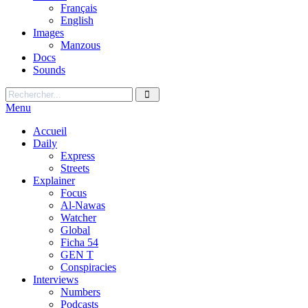
Français
English
Images
Manzous
Docs
Sounds
Menu
Accueil
Daily
Express
Streets
Explainer
Focus
Al-Nawas
Watcher
Global
Ficha 54
GEN T
Conspiracies
Interviews
Numbers
Podcasts