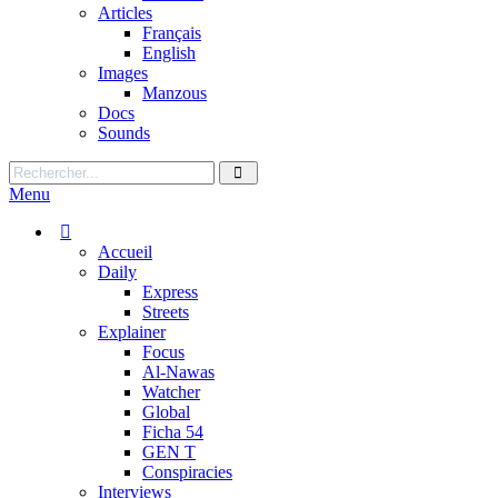
Articles
Français
English
Images
Manzous
Docs
Sounds
Menu
Accueil
Daily
Express
Streets
Explainer
Focus
Al-Nawas
Watcher
Global
Ficha 54
GEN T
Conspiracies
Interviews