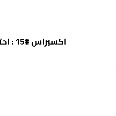
اكسبراس #15 : احتجاجات طلابية ضد الإبادة في غزة