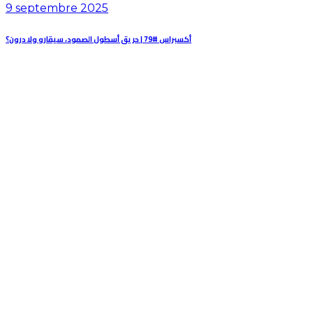
9 septembre 2025
أكسبراس #79 | حريق أسطول الصمود، سيقارو ولا درون؟