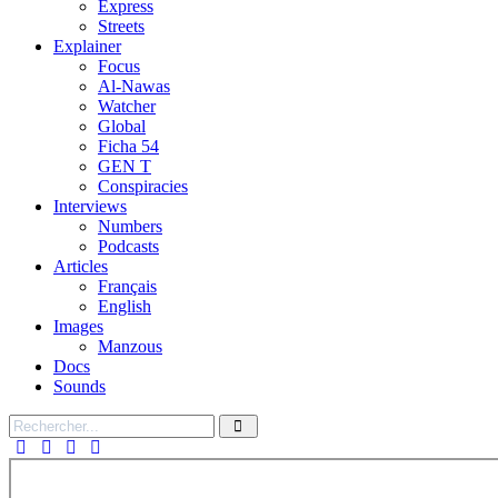
Express
Streets
Explainer
Focus
Al-Nawas
Watcher
Global
Ficha 54
GEN T
Conspiracies
Interviews
Numbers
Podcasts
Articles
Français
English
Images
Manzous
Docs
Sounds