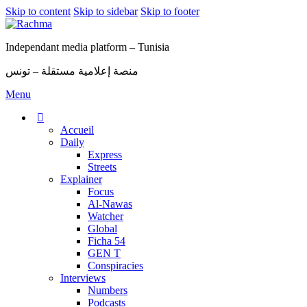
Skip to content
Skip to sidebar
Skip to footer
Independant media platform – Tunisia
منصة إعلامية مستقلة – تونس
Menu
Accueil
Daily
Express
Streets
Explainer
Focus
Al-Nawas
Watcher
Global
Ficha 54
GEN T
Conspiracies
Interviews
Numbers
Podcasts