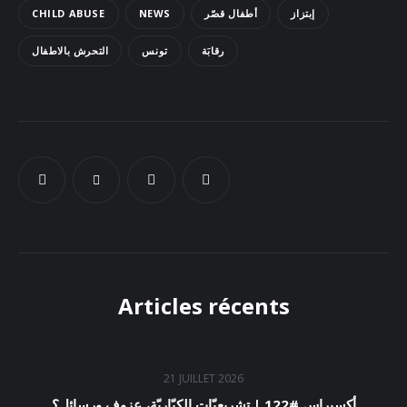
CHILD ABUSE
NEWS
أطفال قصّر
إبتزاز
Docs
رقابَة
تونس
التحرش بالاطفال
Sounds
Articles récents
21 JUILLET 2026
أكسبراس #122 | تشريعيّات الكبّاريّة، عزوف ورسائل؟