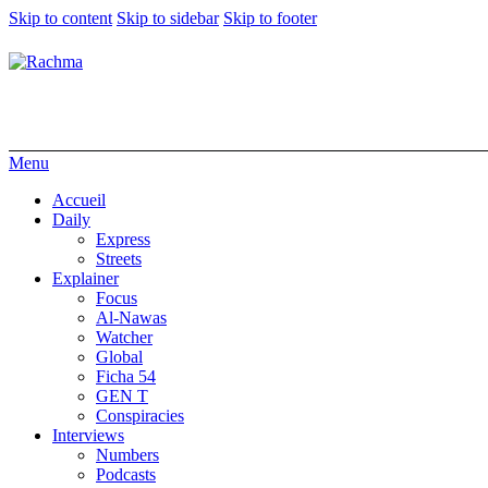
Skip to content
Skip to sidebar
Skip to footer
Menu
Accueil
Daily
Express
Streets
Explainer
Focus
Al-Nawas
Watcher
Global
Ficha 54
GEN T
Conspiracies
Interviews
Numbers
Podcasts