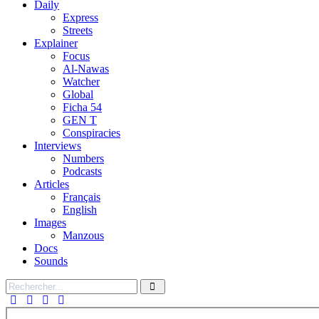
Daily
Express
Streets
Explainer
Focus
Al-Nawas
Watcher
Global
Ficha 54
GEN T
Conspiracies
Interviews
Numbers
Podcasts
Articles
Français
English
Images
Manzous
Docs
Sounds