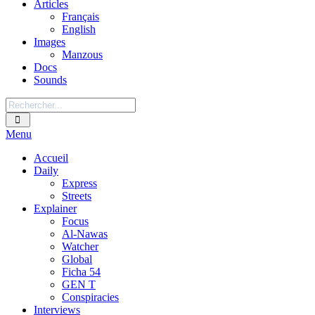
Articles
Français
English
Images
Manzous
Docs
Sounds
Menu
Accueil
Daily
Express
Streets
Explainer
Focus
Al-Nawas
Watcher
Global
Ficha 54
GEN T
Conspiracies
Interviews