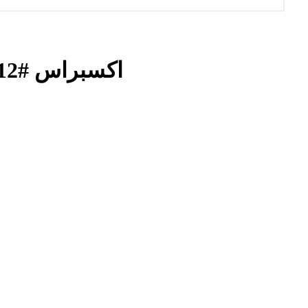
اكسبراس #12 : نفايات إيطالية برخصة تونسية ؟