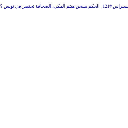
121 | الحكم بسجن هيثم المكي، الصحافة تحتضر في تونس ؟