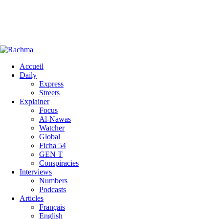
Accueil
Daily
Express
Streets
Explainer
Focus
Al-Nawas
Watcher
Global
Ficha 54
GEN T
Conspiracies
Interviews
Numbers
Podcasts
Articles
Français
English