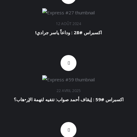
12 AOÛT 2024
!اكسبراس #28 : وداعاً ياسر جرادي
22 AVRIL 2025
اكسبراس #59 : إيقاف أحمد صواب: تتفيه لتهمة الإر•هاب؟