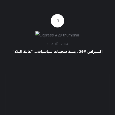
13 AOÛT 2024
“اكسبراس #29 : بستة سجينات سياسيات… “هايلة البلاد