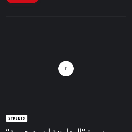
STREETS
“مسيرة “المعارضة ليست جريمة