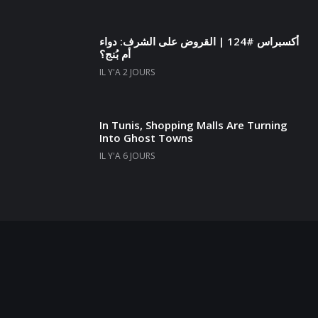
أكسبراس #124 | القروض على الشرف: دواء
أم بُنج؟
IL Y'A 2 JOURS
In Tunis, Shopping Malls Are Turning
Into Ghost Towns
IL Y'A 6 JOURS