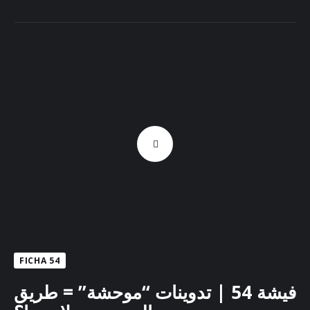
FICHA 54
فيشة 54 | تدوينات “موحشة” = طريق