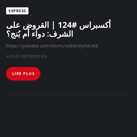
Docs
EXPRESS
Sounds
أكسبراس #124 | القروض على
الشرف: دواء أم بُنج؟
https://youtube.com/shorts/wBdmVyK8UKE
4 JOURS PRÉCÉDENT(ES)
LIRE PLUS