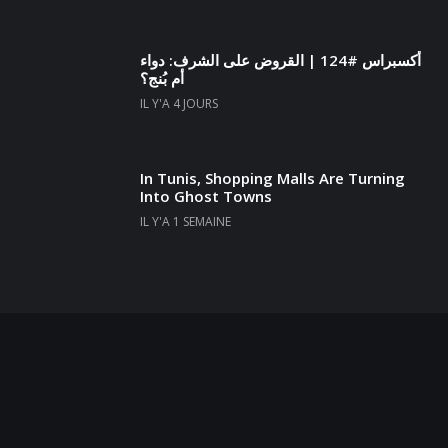
أكسبراس #124 | القروض على الشرف: دواء
أم بُنج؟
IL Y'A 4 JOURS
In Tunis, Shopping Malls Are Turning
Into Ghost Towns
IL Y'A 1 SEMAINE