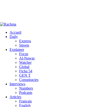
Accueil
Daily
Express
Streets
Explainer
Focus
Al-Nawas
Watcher
Global
Ficha 54
GEN T
Conspiracies
Interviews
Numbers
Podcasts
Articles
Français
English