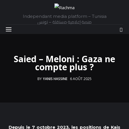
Independant media platform – Tunisia
منصة إعلامية مستقلة – تونس
Accueil
Saied – Meloni : Gaza ne
compte plus ?
Daily
BY
YANIS HASSINE
6 AOÛT 2025
Explainer
Interviews
Articles
Images
Depuis le 7 octobre 2023, les positions de Kais