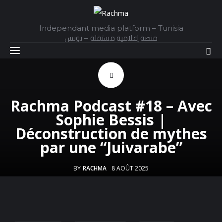
Independant media platform – Tunisia
منصة إعلامية مستقلة – تونس
Accueil
Rachma Podcast #18 – Avec
Sophie Bessis |
Daily
Déconstruction de mythes
par une “Juivarabe”
Explainer
Interviews
BY
RACHMA
8 AOÛT 2025
Articles
Images