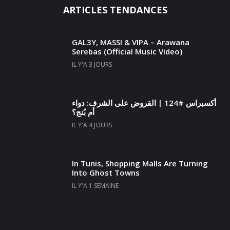
ARTICLES TENDANCES
GAL3Y, MASSI & VIPA – Arawana
Serebas (Official Music Video)
IL Y'A 3 JOURS
أكسبراس #124 | القروض على الشرف: دواء
أم بُنج؟
IL Y'A 4 JOURS
In Tunis, Shopping Malls Are Turning
Into Ghost Towns
IL Y'A 1 SEMAINE