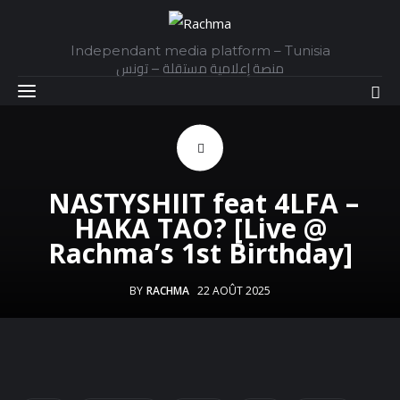
Independant media platform – Tunisia
منصة إعلامية مستقلة – تونس
Accueil
​ NASTYSHIIT feat 4LFA –
Daily
HAKA TAO? [Live @
Rachma’s 1st Birthday]
Explainer
BY
RACHMA
22 AOÛT 2025
Interviews
Articles
Images