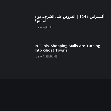
أكسبراس #124 | القروض على الشرف: دواء
أم بُنج؟
IL Y'A 4 JOURS
In Tunis, Shopping Malls Are Turning
Into Ghost Towns
IL Y'A 1 SEMAINE