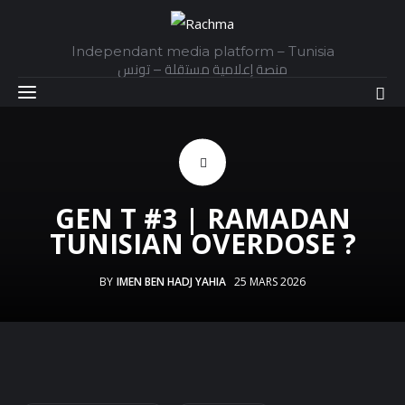
Independant media platform – Tunisia
منصة إعلامية مستقلة – تونس
Accueil
GEN T #3 | RAMADAN
Daily
TUNISIAN OVERDOSE ?
Explainer
BY
IMEN BEN HADJ YAHIA
25 MARS 2026
Interviews
Articles
Images