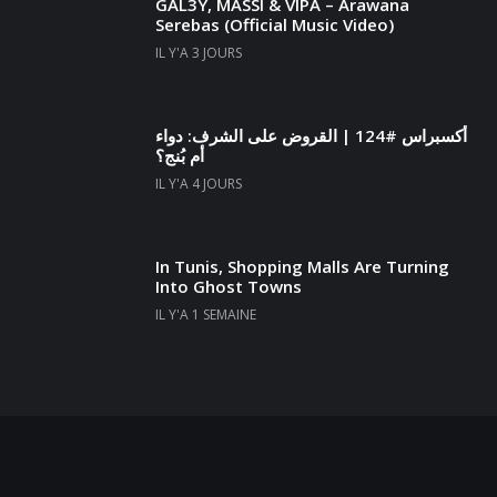
GAL3Y, MASSI & VIPA – Arawana
Serebas (Official Music Video)
IL Y'A 3 JOURS
أكسبراس #124 | القروض على الشرف: دواء
أم بُنج؟
IL Y'A 4 JOURS
In Tunis, Shopping Malls Are Turning
Into Ghost Towns
IL Y'A 1 SEMAINE