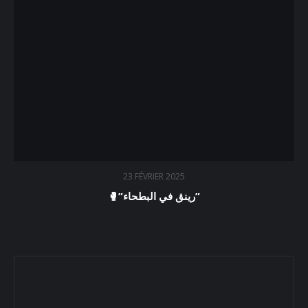
23 FÉVRIER 2025
🥊”رينڨ في البطحاء”