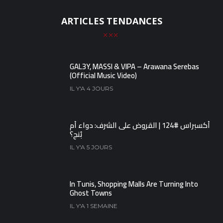
ARTICLES TENDANCES
GAL3Y, MASSI & VIPA – Arawana Serebas
(Official Music Video)
IL Y'A 4 JOURS
أكسبراس #124 | القروض على الشرف: دواء أم
بُنج؟
IL Y'A 5 JOURS
In Tunis, Shopping Malls Are Turning Into
Ghost Towns
IL Y'A 1 SEMAINE