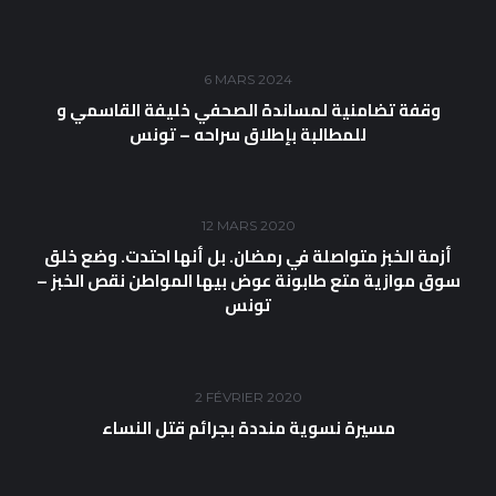
6 MARS 2024
وقفة تضامنية لمساندة الصحفي خليفة القاسمي و
للمطالبة بإطلاق سراحه – تونس
12 MARS 2020
أزمة الخبز متواصلة في رمضان. بل أنها احتدت. وضع خلق
سوق موازية متع طابونة عوض بيها المواطن نقص الخبز –
تونس
2 FÉVRIER 2020
مسيرة نسوية منددة بجرائم قتل النساء