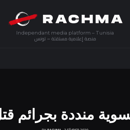
Independant media platform – Tunisia
منصة إعلامية مستقلة – تونس
وية منددة بجرائم قتل