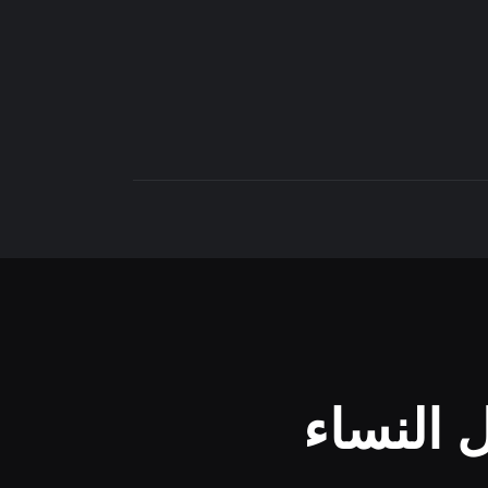
Accueil
Daily
Explainer
Interviews
Articles
Images
Docs
Sounds
 النساء