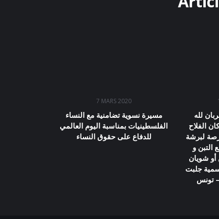
Artic
7 MARS 2020
بان لله
مسيرة نسوية تضامنية مع النساء
ن الفلاح
الفلسطينيات بمناسبة اليوم العالمي
فرصة لبرشة
للدفاع على حقوق النساء
 التبن و
أو شويان
سمية جلبت
– تونس