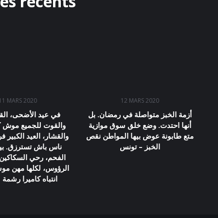
les récents
11 MARS 2020
12 MARS 2020
أزمة الخبز متواصلة في رمضان. بل
في عيد الأضحى، القر
أنها احتدت. وضع خلق سوق موازية
والقوت للجميع موش كا
متع طابونة عوض بيها المواطن نقص
والقشار، العيد الكبير 
الخبز – تونس
ناس باش تسترزق. بيع
الفحم، رحي السكاكين 
الرؤوس، لكلها مهن مو
انتباه كاميرا رشمة 