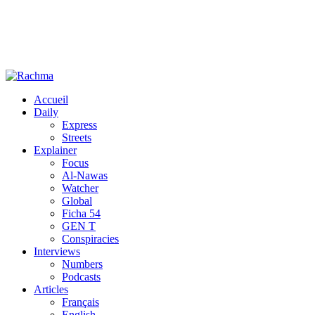
Accueil
Daily
Express
Streets
Explainer
Focus
Al-Nawas
Watcher
Global
Ficha 54
GEN T
Conspiracies
Interviews
Numbers
Podcasts
Articles
Français
English