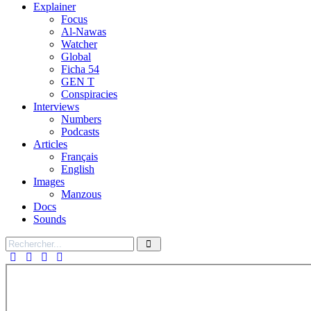
Explainer
Focus
Al-Nawas
Watcher
Global
Ficha 54
GEN T
Conspiracies
Interviews
Numbers
Podcasts
Articles
Français
English
Images
Manzous
Docs
Sounds