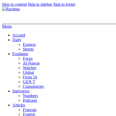
Skip to content
Skip to sidebar
Skip to footer
Menu
Accueil
Daily
Express
Streets
Explainer
Focus
Al-Nawas
Watcher
Global
Ficha 54
GEN T
Conspiracies
Interviews
Numbers
Podcasts
Articles
Français
English