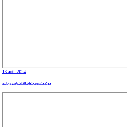
13 août 2024
موكب تشييع جثمان الفنان ياسر جرادي