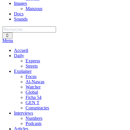
Images
Manzous
Docs
Sounds
Menu
Accueil
Daily
Express
Streets
Explainer
Focus
Al-Nawas
Watcher
Global
Ficha 54
GEN T
Conspiracies
Interviews
Numbers
Podcasts
Articles